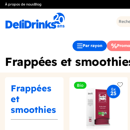
À propos de nous
Blog
Par rayon
Promo
Frappées et smoothie
Frappées
Bio
Add t
et
smoothies