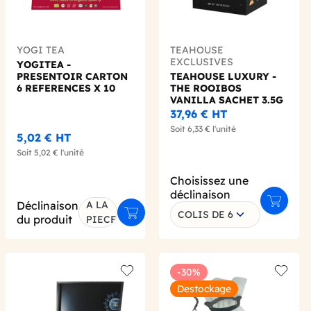
YOGI TEA
TEAHOUSE
EXCLUSIVES
YOGITEA -
PRESENTOIR CARTON
TEAHOUSE LUXURY -
6 REFERENCES X 10
THE ROOIBOS
SACHETS
VANILLA SACHET 3.5G
X15
37,96 €
HT
Soit
6,33 €
l'unité
5,02 €
HT
Soit
5,02 €
l'unité
Choisissez une
déclinaison
Déclinaison
A LA
 au panier
Ajouter 
COLIS DE 6
Ajouter au panier
du produit
PIECE
-30%
 wishlist
Add to wishlist
Add to 
Destockage