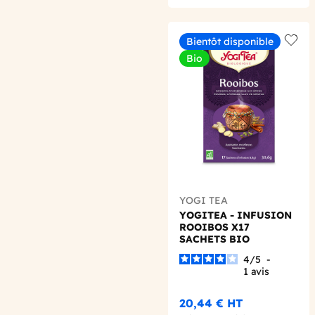
Bientôt disponible
Add t
Bio
YOGI TEA
YOGITEA - INFUSION
ROOIBOS X17
SACHETS BIO
4
/
5
-
1
avis
20,44 €
HT