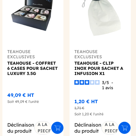
TEAHOUSE
TEAHOUSE
EXCLUSIVES
EXCLUSIVES
TEAHOUSE - COFFRET
TEAHOUSE - CLIP
6 CASES POUR SACHET
INOX POUR SACHET A
LUXURY 3.5G
INFUSION X1
3
/
5
-
1
avis
49,09 €
HT
1,20 €
HT
Soit
49,09 €
l'unité
1,71 €
Soit
1,20 €
l'unité
Déclinaison
A LA
Déclinaison
A LA
er au panier
Ajouter au panier
Ajout
du produit
du produit
PIECE
PIECE