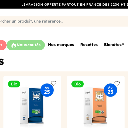
LIVRAISON OFFERTE PARTOUT EN FRANCE DÈS 220€ HT 
Nos marques
Recettes
Blendtec®
s
Nouveautés
s
Bio
Bio
o wishlist
Add to wishlist
Add to