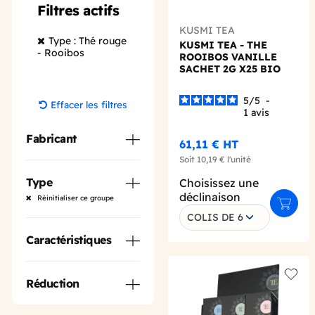
Filtres actifs
KUSMI TEA
Type : Thé rouge
KUSMI TEA - THE
- Rooibos
ROOIBOS VANILLE
SACHET 2G X25 BIO
5
/
5
-
Effacer les filtres
1
avis
Fabricant
61,11 €
HT
Soit
10,19 €
l'unité
Type
Choisissez une
déclinaison
Réinitialiser ce groupe
Ajoute
COLIS DE 6
Caractéristiques
Réduction
Add t