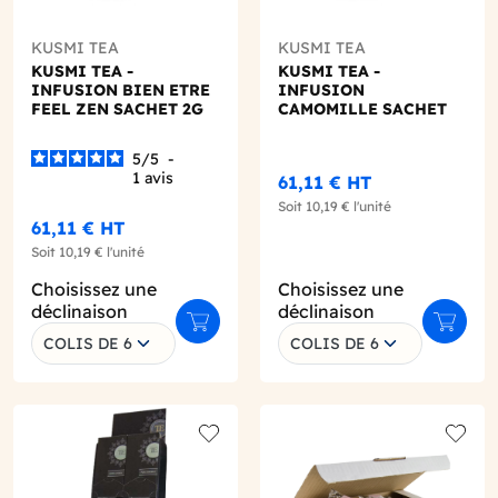
KUSMI TEA
KUSMI TEA
KUSMI TEA -
KUSMI TEA -
INFUSION BIEN ETRE
INFUSION
FEEL ZEN SACHET 2G
CAMOMILLE SACHET
X25 BIO
2G X25 BIO
5
/
5
-
1
avis
61,11 €
HT
Soit
10,19 €
l'unité
61,11 €
HT
Soit
10,19 €
l'unité
Choisissez une
Choisissez une
déclinaison
déclinaison
r au panier
Ajouter au panier
Ajouter
COLIS DE 6
COLIS DE 6
o wishlist
Add to wishlist
Add to