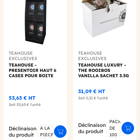
TEAHOUSE
TEAHOUSE
EXCLUSIVES
EXCLUSIVES
TEAHOUSE -
TEAHOUSE LUXURY -
PRESENTOIR HAUT 6
THE ROOIBOS
CASES POUR BOITE
VANILLA SACHET 3.5G
LUXURY
X100
31,09 €
HT
53,63 €
HT
Soit
0,31 €
l'unité
Soit
53,63 €
l'unité
PACK
Déclinaison
Déclinaison
A LA
DE
Ajout
du produit
ter au panier
Ajouter au panier
du produit
PIECE
100