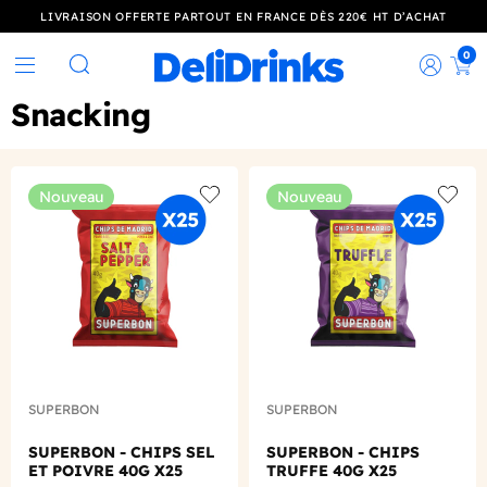
LIVRAISON OFFERTE PARTOUT EN FRANCE DÈS 220€ HT D’ACHAT
0
Rec
Rechercher
Snacking
Nouveau
Nouveau
Add to wishlist
Add to
SUPERBON
SUPERBON
SUPERBON - CHIPS SEL
SUPERBON - CHIPS
ET POIVRE 40G X25
TRUFFE 40G X25