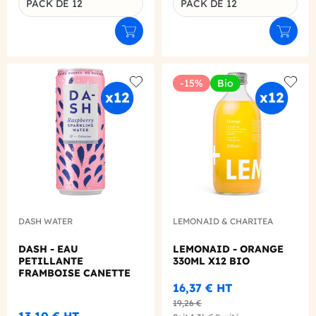
PACK DE 12
PACK DE 12
Ajouter au panier
Ajouter
-15%
Bio
Add to wishlist
Add to
DASH WATER
LEMONAID & CHARITEA
DASH - EAU
LEMONAID - ORANGE
PETILLANTE
330ML X12 BIO
FRAMBOISE CANETTE
ALU 330ML X12
16,37 €
HT
19,26 €
13,10 €
HT