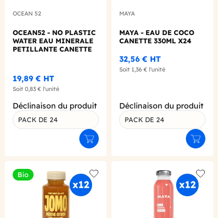
OCEAN 52
MAYA
OCEAN52 - NO PLASTIC
MAYA - EAU DE COCO
WATER EAU MINERALE
CANETTE 330ML X24
PETILLANTE CANETTE
ALU 330ML X24
32,56 €
HT
Soit
1,36 €
l'unité
19,89 €
HT
Soit
0,83 €
l'unité
Déclinaison du produit
Déclinaison du produit
PACK DE 24
PACK DE 24
Ajouter au panier
Ajouter
Bio
Add to wishlist
Add to