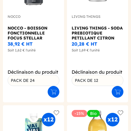
NOCCO
LIVING THINGS
NOCCO - BOISSON
LIVING THINGS - SODA
FONCTIONNELLE
PREBIOTIQUE
FOCUS STELLAR
PETILLANT CITRON
CANETTE 330ML X24
GINGEMBRE 330ML X12
38,92 €
HT
20,28 €
HT
Soit
1,62 €
l'unité
Soit
1,69 €
l'unité
Déclinaison du produit
Déclinaison du produit
PACK DE 24
PACK DE 12
Ajouter au panier
Ajouter
-15%
Bio
Add to wishlist
Add to