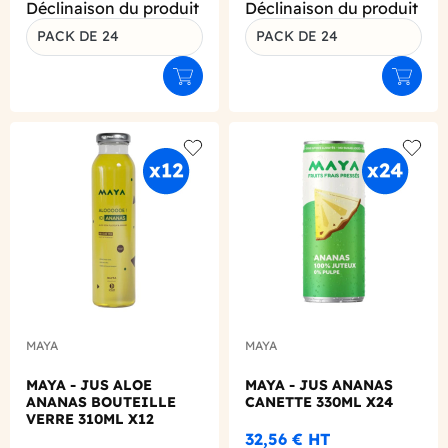
Déclinaison du produit
Déclinaison du produit
PACK DE 24
PACK DE 24
Ajouter au panier
Ajouter
Add to wishlist
Add to
MAYA
MAYA
MAYA - JUS ALOE
MAYA - JUS ANANAS
ANANAS BOUTEILLE
CANETTE 330ML X24
VERRE 310ML X12
32,56 €
HT