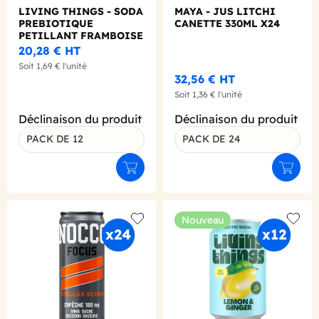
LIVING THINGS - SODA
MAYA - JUS LITCHI
PREBIOTIQUE
CANETTE 330ML X24
PETILLANT FRAMBOISE
GRENADE 330ML X12
20,28 €
HT
Soit
1,69 €
l'unité
32,56 €
HT
Soit
1,36 €
l'unité
Déclinaison du produit
Déclinaison du produit
PACK DE 12
PACK DE 24
Ajouter au panier
Ajouter
Nouveau
Add to wishlist
Add to