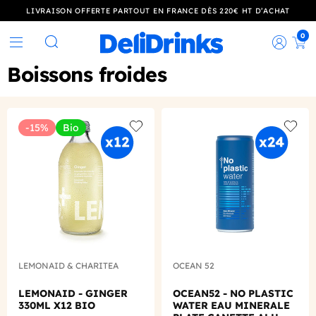
LIVRAISON OFFERTE PARTOUT EN FRANCE DÈS 220€ HT D’ACHAT
0
Rec
Rechercher
Boissons froides
-15%
Bio
Add to wishlist
Add to
LEMONAID & CHARITEA
OCEAN 52
LEMONAID - GINGER
OCEAN52 - NO PLASTIC
330ML X12 BIO
WATER EAU MINERALE