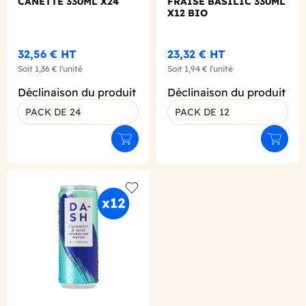
CANETTE 330ML X24
FRAISE BASILIC 330ML
X12 BIO
32,56 €
HT
23,32 €
HT
Soit
1,36 €
l'unité
Soit
1,94 €
l'unité
Déclinaison du produit
Déclinaison du produit
PACK DE 24
PACK DE 12
Ajouter au panier
Ajouter
Add to wishlist