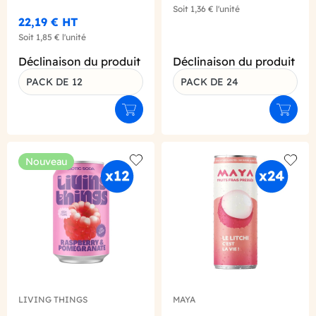
Soit
1,36 €
l'unité
22,19 €
HT
Soit
1,85 €
l'unité
Déclinaison du produit
Déclinaison du produit
PACK DE 12
PACK DE 24
Ajouter au panier
Ajouter
Nouveau
Add to wishlist
Add to
LIVING THINGS
MAYA