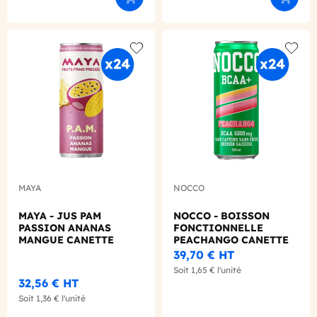
Ajouter au panier
Ajouter
Add to wishlist
Add to
MAYA
NOCCO
MAYA - JUS PAM
NOCCO - BOISSON
PASSION ANANAS
FONCTIONNELLE
MANGUE CANETTE
PEACHANGO CANETTE
330ML X24
330ML X24
39,70 €
HT
Soit
1,65 €
l'unité
32,56 €
HT
Soit
1,36 €
l'unité