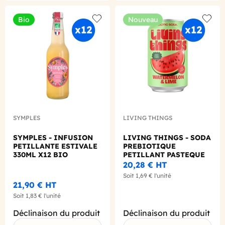
Bio
Nouveau
Add to wishlist
Add to
SYMPLES
LIVING THINGS
SYMPLES - INFUSION
LIVING THINGS - SODA
PETILLANTE ESTIVALE
PREBIOTIQUE
330ML X12 BIO
PETILLANT PASTEQUE
CITRON VERT 330ML
20,28 €
HT
X12
Soit
1,69 €
l'unité
21,90 €
HT
Soit
1,83 €
l'unité
Déclinaison du produit
Déclinaison du produit