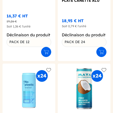
PLATE CANETTE ALU
330ML X24
16,37 €
HT
18,95 €
HT
19,26 €
Soit
0,79 €
l'unité
Soit
1,36 €
l'unité
Déclinaison du produit
Déclinaison du produit
PACK DE 12
PACK DE 24
Ajouter au panier
Ajouter
Add to wishlist
Add to