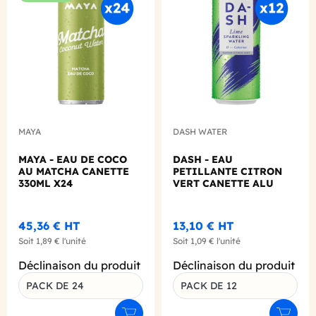
Add to wishlist
Add to
MAYA
DASH WATER
MAYA - EAU DE COCO
DASH - EAU
AU MATCHA CANETTE
PETILLANTE CITRON
330ML X24
VERT CANETTE ALU
330ML X12
45,36 €
HT
13,10 €
HT
Soit
1,89 €
l'unité
Soit
1,09 €
l'unité
Déclinaison du produit
Déclinaison du produit
PACK DE 24
PACK DE 12