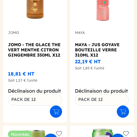
JOMO
MAYA
JOMO - THE GLACE THE
MAYA - JUS GOYAVE
VERT MENTHE CITRON
BOUTEILLE VERRE
GINGEMBRE 350ML X12
310ML X12
BIO
22,19 €
HT
Soit
1,85 €
l'unité
18,81 €
HT
Soit
1,57 €
l'unité
Déclinaison du produit
Déclinaison du produit
PACK DE 12
PACK DE 12
Ajouter au panier
Ajouter
Nouveau