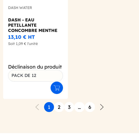
DASH WATER
DASH - EAU
PETILLANTE
CONCOMBRE MENTHE
CANETTE ALU 330ML
13,10 €
HT
X12
Soit
1,09 €
l'unité
Déclinaison du produit
PACK DE 12
Ajouter au panier
1
2
3
…
6
Précédent
Suivant