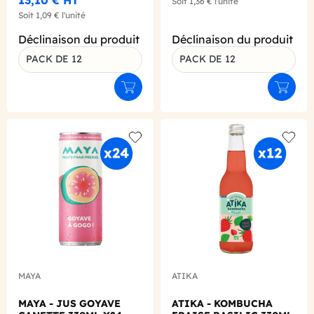
Soit
1,36 €
l'unité
Soit
1,09 €
l'unité
Déclinaison du produit
Déclinaison du produit
PACK DE 12
PACK DE 12
Ajouter au panier
Ajouter
Add to wishlist
Add to
MAYA
ATIKA
MAYA - JUS GOYAVE
ATIKA - KOMBUCHA