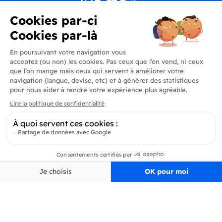
Produits
En savoir plus
Informations
Inscrivez-vous à la newsletter
Inscrivez-vous et soyez au courant de toutes les dernières nouveautés de
Delidrinks
S’ab