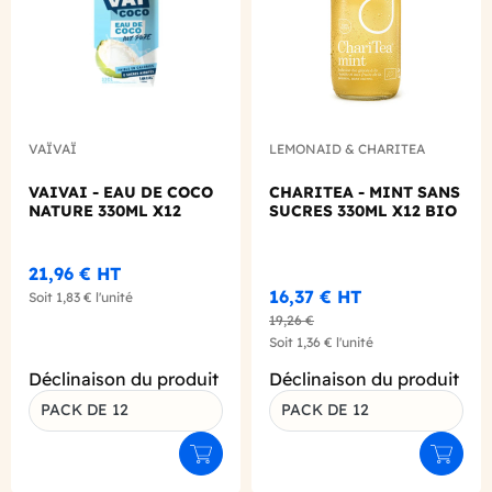
VAÏVAÏ
LEMONAID & CHARITEA
VAIVAI - EAU DE COCO
CHARITEA - MINT SANS
NATURE 330ML X12
SUCRES 330ML X12 BIO
21,96 €
HT
16,37 €
HT
Soit
1,83 €
l'unité
19,26 €
Soit
1,36 €
l'unité
Déclinaison du produit
Déclinaison du produit
PACK DE 12
PACK DE 12
Ajouter au panier
Ajouter