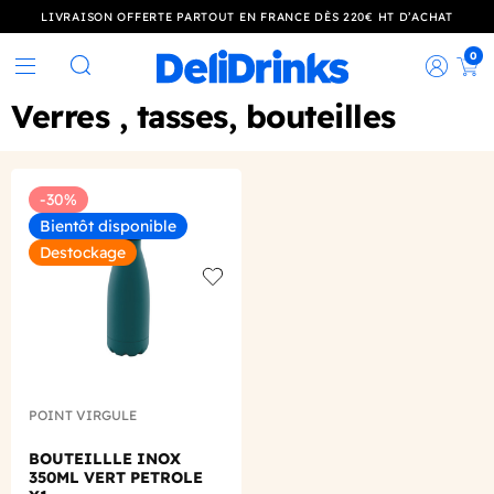
LIVRAISON OFFERTE PARTOUT EN FRANCE DÈS 220€ HT D’ACHAT
0
Rec
Rechercher
Verres , tasses, bouteilles
-30%
Bientôt disponible
Destockage
Add to wishlist
POINT VIRGULE
BOUTEILLLE INOX
350ML VERT PETROLE