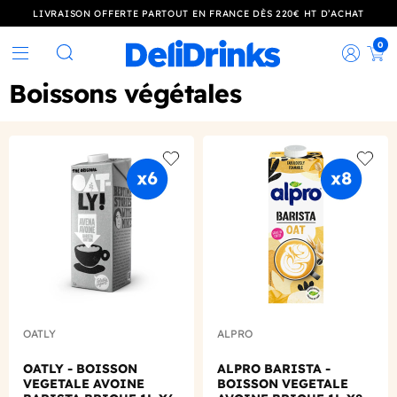
LIVRAISON OFFERTE PARTOUT EN FRANCE DÈS 220€ HT D’ACHAT
0
Rec
Rechercher
Boissons végétales
Add to wishlist
Add to
OATLY
ALPRO
OATLY - BOISSON
ALPRO BARISTA -
VEGETALE AVOINE
BOISSON VEGETALE