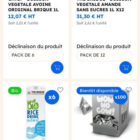
VEGETALE AVOINE
VEGETALE AMANDE
ORIGINAL BRIQUE 1L
SANS SUCRES 1L X12
X6 BIO
BIO
12,07 €
HT
31,30 €
HT
Soit
2,01 €
l'unité
Soit
2,61 €
l'unité
Déclinaison du produit
Déclinaison du produit
PACK DE 6
PACK DE 12
Ajouter au panier
Ajouter
Bio
Bientôt disponible
Add to wishlist
Add to