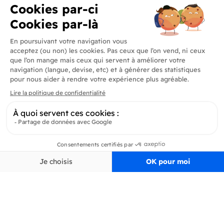
Produits
En savoir plus
Informations
Inscrivez-vous à la newsletter
Inscrivez-vous et soyez au courant de toutes les dernières nouveautés de
Delidrinks
S’ab