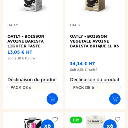
OATLY
OATLY
OATLY - BOISSON
OATLY - BOISSON
AVOINE BARISTA
VEGETALE AVOINE
LIGHTER TASTE
BARISTA BRIQUE 1L X6
BRIQUE 1L X6
BIO
13,05 €
HT
Soit
2,18 €
l'unité
14,14 €
HT
Soit
2,36 €
l'unité
Déclinaison du produit
Déclinaison du produit
PACK DE 6
PACK DE 6
Ajouter au panier
Ajouter
Bio
Add to wishlist
Add to