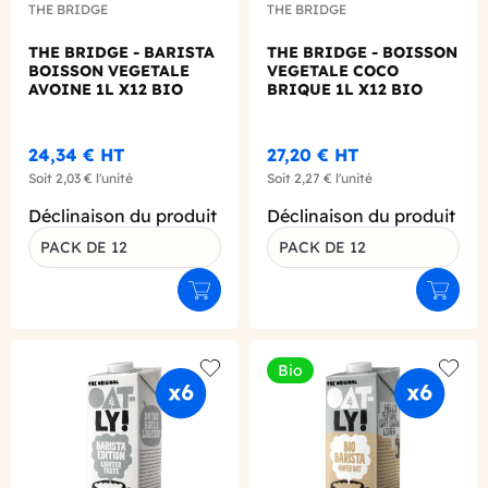
THE BRIDGE
THE BRIDGE
THE BRIDGE - BARISTA
THE BRIDGE - BOISSON
BOISSON VEGETALE
VEGETALE COCO
AVOINE 1L X12 BIO
BRIQUE 1L X12 BIO
24,34 €
HT
27,20 €
HT
Soit
2,03 €
l'unité
Soit
2,27 €
l'unité
Déclinaison du produit
Déclinaison du produit
PACK DE 12
PACK DE 12
Ajouter au panier
Ajouter
Bio
Add to wishlist
Add to