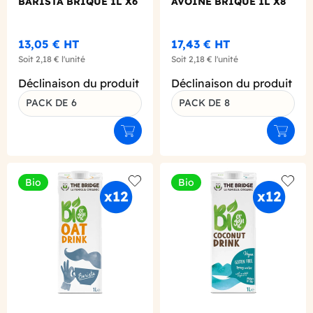
BARISTA BRIQUE 1L X6
AVOINE BRIQUE 1L X8
13,05 €
HT
17,43 €
HT
Soit
2,18 €
l'unité
Soit
2,18 €
l'unité
Déclinaison du produit
Déclinaison du produit
PACK DE 6
PACK DE 8
Ajouter au panier
Ajouter
Bio
Bio
Add to wishlist
Add to