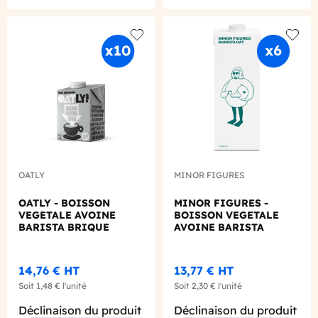
Add to wishlist
Add to
OATLY
MINOR FIGURES
OATLY - BOISSON
MINOR FIGURES -
VEGETALE AVOINE
BOISSON VEGETALE
BARISTA BRIQUE
AVOINE BARISTA
500ML X10
BRIQUE 1L X6
14,76 €
HT
13,77 €
HT
Soit
1,48 €
l'unité
Soit
2,30 €
l'unité
Déclinaison du produit
Déclinaison du produit