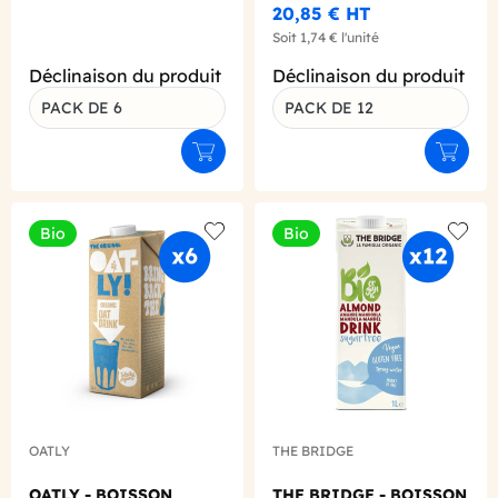
20,85 €
HT
Soit
1,74 €
l'unité
Déclinaison du produit
Déclinaison du produit
PACK DE 6
PACK DE 12
Ajouter au panier
Ajouter
Bio
Bio
Add to wishlist
Add to
OATLY
THE BRIDGE
OATLY - BOISSON
THE BRIDGE - BOISSON