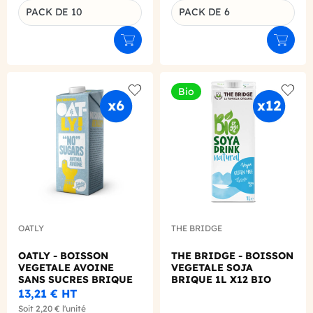
PACK DE 10
PACK DE 6
Ajouter au panier
Ajouter
Bio
Add to wishlist
Add to
OATLY
THE BRIDGE
OATLY - BOISSON
THE BRIDGE - BOISSON
VEGETALE AVOINE
VEGETALE SOJA
SANS SUCRES BRIQUE
BRIQUE 1L X12 BIO
1L X6
13,21 €
HT
Soit
2,20 €
l'unité