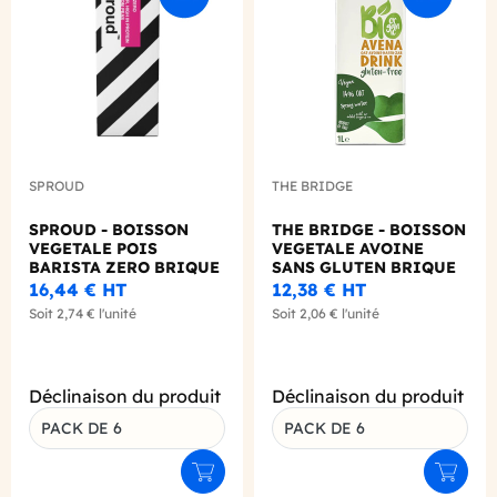
SPROUD
THE BRIDGE
SPROUD - BOISSON
THE BRIDGE - BOISSON
VEGETALE POIS
VEGETALE AVOINE
BARISTA ZERO BRIQUE
SANS GLUTEN BRIQUE
1L X6
1L X6 BIO
16,44 €
HT
12,38 €
HT
Soit
2,74 €
l'unité
Soit
2,06 €
l'unité
Déclinaison du produit
Déclinaison du produit
PACK DE 6
PACK DE 6
Ajouter au panier
Ajouter