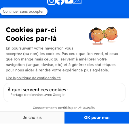
Produits
En savoir plus
Informations
Inscrivez-vous à la newsletter
Inscrivez-vous et soyez au courant de toutes les dernières nouveautés de
Delidrinks
S’ab