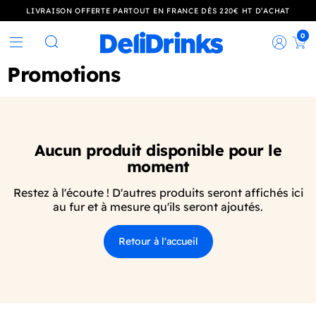
LIVRAISON OFFERTE PARTOUT EN FRANCE DÈS 220€ HT D’ACHAT
0
Rec
Rechercher
Promotions
Aucun produit disponible pour le
moment
Restez à l'écoute ! D'autres produits seront affichés ici
au fur et à mesure qu'ils seront ajoutés.
Retour à l'accueil