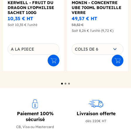
KERWELL - FRUIT DU
MONIN - CONCENTRE
DRAGON LYOPHILISE
UBE 700ML BOUTEILLE
SACHET 100G
VERRE
10,35 €
HT
49,57 €
HT
Soit
10,35 €
l'unité
58,32 €
Soit
8,26 €
l'unité
(9,72 €)
Choisissez une déclinaison
A LA PIECE
COLIS DE 6
Déclinaison du produit
Ajouter au panier
Ajouter
Paiement 100%
Livraison offerte
sécurisé
dès 220€ HT
CB, Visa ou Mastercard