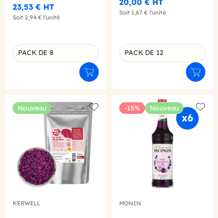
250ML X12 BIO
20,00 €
HT
23,53 €
HT
Soit
1,67 €
l'unité
Soit
2,94 €
l'unité
PACK DE 8
PACK DE 12
Déclinaison du produit
Déclinaison du produit
Ajouter au panier
Ajouter
Nouveau
-15%
Nouveau
Add to wishlist
Add to
KERWELL
MONIN