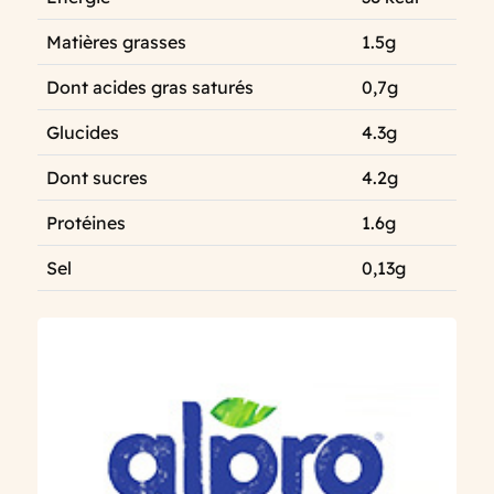
Matières grasses
1.5g
Dont acides gras saturés
0,7g
Glucides
4.3g
Dont sucres
4.2g
Protéines
1.6g
Sel
0,13g