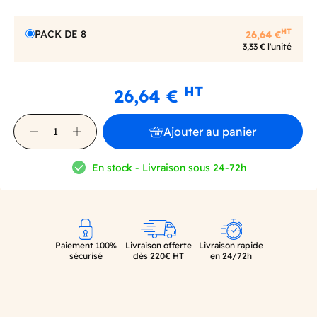
HT
PACK DE 8
26,64 €
3,33 € l'unité
HT
26,64 €
Ajouter au panier
En stock - Livraison sous 24-72h
Paiement 100%
Livraison offerte
Livraison rapide
sécurisé
dès 220€ HT
en 24/72h