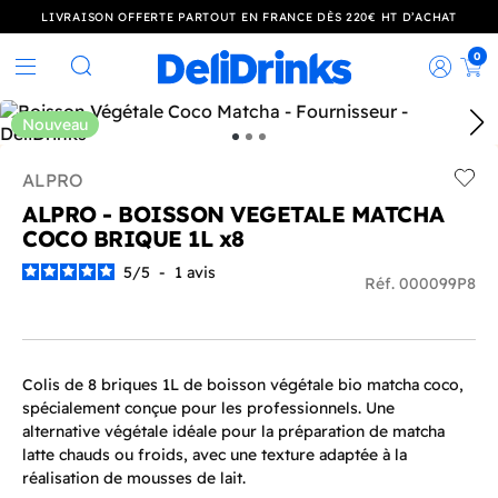
LIVRAISON OFFERTE PARTOUT EN FRANCE DÈS 220€ HT D’ACHAT
0
Rec
Rechercher
Nouveau
ALPRO
Add t
ALPRO - BOISSON VEGETALE MATCHA
COCO BRIQUE 1L x8
5
/
5
-
1
avis
Réf. 000099P8
Colis de 8 briques 1L de boisson végétale bio matcha coco,
spécialement conçue pour les professionnels. Une
alternative végétale idéale pour la préparation de matcha
latte chauds ou froids, avec une texture adaptée à la
réalisation de mousses de lait.