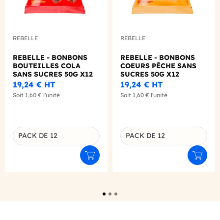
REBELLE
REBELLE
REBELLE - BONBONS
REBELLE - BONBONS
BOUTEILLES COLA
COEURS PÊCHE SANS
SANS SUCRES 50G X12
SUCRES 50G X12
19,24 €
HT
19,24 €
HT
Soit
1,60 €
l'unité
Soit
1,60 €
l'unité
PACK DE 12
PACK DE 12
Déclinaison du produit
Déclinaison du produit
Ajouter au panier
Ajouter