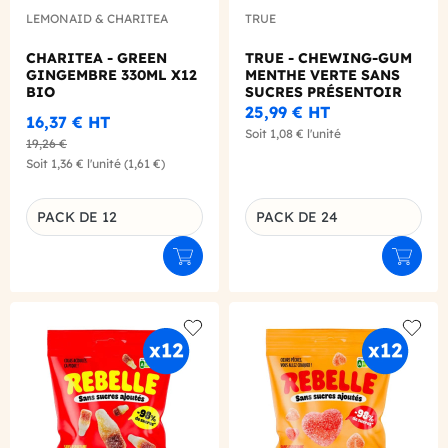
LEMONAID & CHARITEA
TRUE
CHARITEA - GREEN
TRUE - CHEWING-GUM
GINGEMBRE 330ML X12
MENTHE VERTE SANS
BIO
SUCRES PRÉSENTOIR
21G X24
25,99 €
HT
16,37 €
HT
Soit
1,08 €
l'unité
19,26 €
Soit
1,36 €
l'unité
(1,61 €)
PACK DE 12
PACK DE 24
Déclinaison du produit
Déclinaison du produit
Ajouter au panier
Ajouter
Add to wishlist
Add to