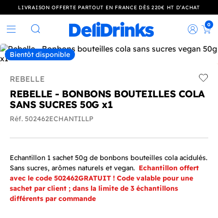
LIVRAISON OFFERTE PARTOUT EN FRANCE DÈS 220€ HT D’ACHAT
0
Rec
Rechercher
Bientôt disponible
REBELLE
Add t
REBELLE - BONBONS BOUTEILLES COLA
SANS SUCRES 50G x1
Réf. 502462ECHANTILLP
Echantillon 1 sachet 50g de bonbons bouteilles cola acidulés.
Sans sucres, arômes naturels et vegan.
Echantillon offert
avec le code 502462GRATUIT ! Code valable pour une
sachet par client ; dans la limite de 3 échantillons
différents par commande