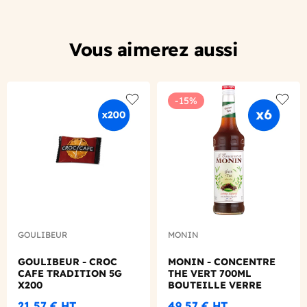
Vous aimerez aussi
-15%
Add to wishlist
Add to
GOULIBEUR
MONIN
GOULIBEUR - CROC
MONIN - CONCENTRE
CAFE TRADITION 5G
THE VERT 700ML
X200
BOUTEILLE VERRE
700ML
21,57 €
HT
49,57 €
HT