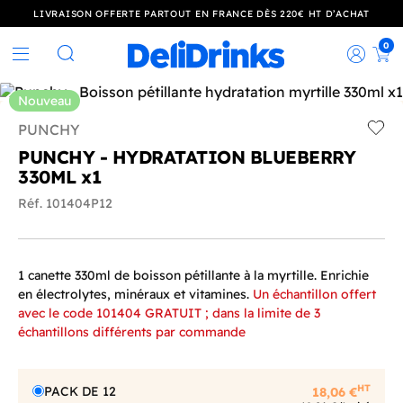
LIVRAISON OFFERTE PARTOUT EN FRANCE DÈS 220€ HT D’ACHAT
0
Rec
Rechercher
Nouveau
PUNCHY
Add t
PUNCHY - HYDRATATION BLUEBERRY
330ML x1
Réf. 101404P12
1 canette 330ml de boisson pétillante à la myrtille. Enrichie
en électrolytes, minéraux et vitamines.
Un échantillon offert
avec le code 101404 GRATUIT ; dans la limite de 3
échantillons différents par commande
HT
PACK DE 12
18,06 €