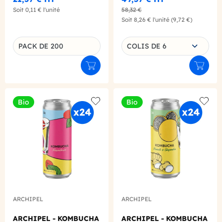
Soit
0,11 €
l'unité
58,32 €
Soit
8,26 €
l'unité
(9,72 €)
Choisissez une déclinaison
PACK DE 200
COLIS DE 6
Déclinaison du produit
Ajouter au panier
Ajouter
Bio
Bio
Add to wishlist
Add to
ARCHIPEL
ARCHIPEL
ARCHIPEL - KOMBUCHA
ARCHIPEL - KOMBUCHA