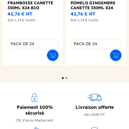
FRAMBOISE CANETTE
POMELO GINGEMBRE
330ML X24 BIO
CANETTE 330ML X24
BIO
41,76 €
HT
41,76 €
HT
Soit
1,74 €
l'unité
Soit
1,74 €
l'unité
PACK DE 24
PACK DE 24
Déclinaison du produit
Déclinaison du produit
Ajouter au panier
Ajouter
Paiement 100%
Livraison offerte
sécurisé
dès 220€ HT
CB, Visa ou Mastercard