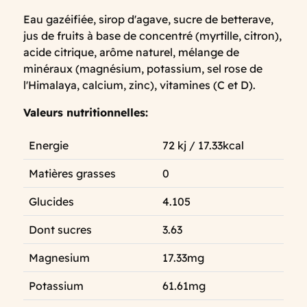
Eau gazéifiée, sirop d'agave, sucre de betterave,
jus de fruits à base de concentré (myrtille, citron),
acide citrique, arôme naturel, mélange de
minéraux (magnésium, potassium, sel rose de
l'Himalaya, calcium, zinc), vitamines (C et D).
Valeurs nutritionnelles:
Energie
72 kj / 17.33kcal
Matières grasses
0
Glucides
4.105
Dont sucres
3.63
Magnesium
17.33mg
Potassium
61.61mg