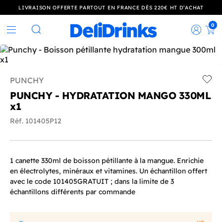
LIVRAISON OFFERTE PARTOUT EN FRANCE DÈS 220€ HT D’ACHAT
0
Rec
Rechercher
PUNCHY
Add t
PUNCHY - HYDRATATION MANGO 330ML
x1
Réf. 101405P12
1 canette 330ml de boisson pétillante à la mangue. Enrichie
en électrolytes, minéraux et vitamines. Un échantillon offert
avec le code 101405GRATUIT ; dans la limite de 3
échantillons différents par commande