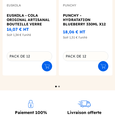
EUSKOLA
PUNCHY
EUSKOLA - COLA
PUNCHY -
ORIGINAL ARTISANAL
HYDRATATION
BOUTEILLE VERRE
BLUEBERRY 330ML X12
330ML X12
16,07 €
HT
18,06 €
HT
Soit
1,34 €
l'unité
Soit
1,51 €
l'unité
PACK DE 12
PACK DE 12
Déclinaison du produit
Déclinaison du produit
Ajouter au panier
Ajouter
Paiement 100%
Livraison offerte