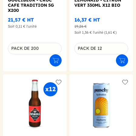
GOULIBEUR - CROC
LEMONAID - CITRON
CAFE TRADITION 5G
VERT 330ML X12 BIO
X200
21,57 €
HT
16,37 €
HT
Soit
0,11 €
l'unité
19,26 €
Soit
1,36 €
l'unité
(1,61 €)
PACK DE 200
PACK DE 12
Déclinaison du produit
Déclinaison du produit
Ajouter au panier
Ajouter
Add to wishlist
Add to