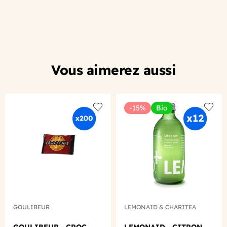
Vous aimerez aussi
-15%
Bio
Add to wishlist
Add to
GOULIBEUR
LEMONAID & CHARITEA