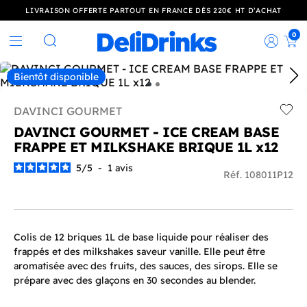
LIVRAISON OFFERTE PARTOUT EN FRANCE DÈS 220€ HT D’ACHAT
0
Rec
Rechercher
Bientôt disponible
DAVINCI GOURMET
Add t
DAVINCI GOURMET - ICE CREAM BASE
FRAPPE ET MILKSHAKE BRIQUE 1L x12
5
/
5
-
1
avis
Réf. 108011P12
Colis de 12 briques 1L de base liquide pour réaliser des
frappés et des milkshakes saveur vanille. Elle peut être
aromatisée avec des fruits, des sauces, des sirops. Elle se
prépare avec des glaçons en 30 secondes au blender.