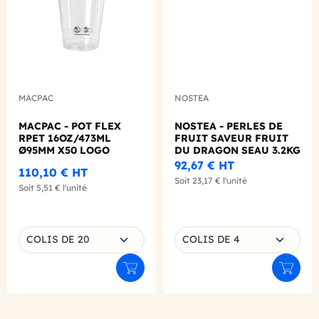
MACPAC
NOSTEA
MACPAC - POT FLEX
NOSTEA - PERLES DE
RPET 16OZ/473ML
FRUIT SAVEUR FRUIT
Ø95MM X50 LOGO
DU DRAGON SEAU 3.2KG
REGLEMENTAIRE
92,67 €
HT
110,10 €
HT
FRANCAIS
Soit
23,17 €
l'unité
Soit
5,51 €
l'unité
Choisissez une déclinaison
Choisissez une déclinaison
COLIS DE 20
COLIS DE 4
Ajouter au panier
Ajouter