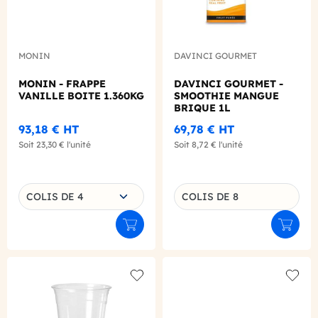
MONIN
DAVINCI GOURMET
MONIN - FRAPPE
DAVINCI GOURMET -
VANILLE BOITE 1.360KG
SMOOTHIE MANGUE
BRIQUE 1L
93,18 €
HT
69,78 €
HT
Soit
23,30 €
l'unité
Soit
8,72 €
l'unité
Choisissez une déclinaison
COLIS DE 4
COLIS DE 8
Déclinaison du produit
Ajouter au panier
Ajouter
Add to wishlist
Add to