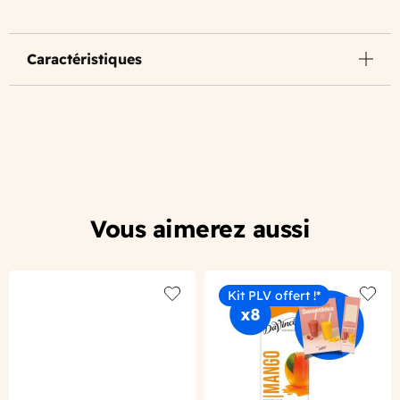
Caractéristiques
Vous aimerez aussi
Kit PLV offert !*
Add to wishlist
Add to