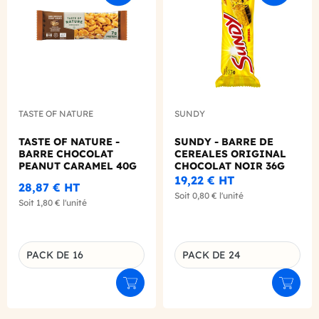
TASTE OF NATURE
SUNDY
TASTE OF NATURE -
SUNDY - BARRE DE
BARRE CHOCOLAT
CEREALES ORIGINAL
PEANUT CARAMEL 40G
CHOCOLAT NOIR 36G
X16 BIO
X24
19,22 €
HT
28,87 €
HT
Soit
0,80 €
l'unité
Soit
1,80 €
l'unité
PACK DE 16
PACK DE 24
Déclinaison du produit
Déclinaison du produit
Ajouter au panier
Ajouter