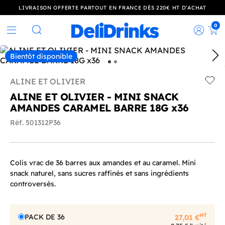
LIVRAISON OFFERTE PARTOUT EN FRANCE DÈS 220€ HT D’ACHAT
0
Rec
Rechercher
Bientôt disponible
ALINE ET OLIVIER
Add t
ALINE ET OLIVIER - MINI SNACK
AMANDES CARAMEL BARRE 18G x36
Réf. 501312P36
Colis vrac de 36 barres aux amandes et au caramel. Mini
snack naturel, sans sucres raffinés et sans ingrédients
controversés.
HT
PACK DE 36
27,01 €