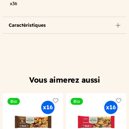
x36
Caractéristiques
Vous aimerez aussi
Bio
Bio
Add to wishlist
Add to