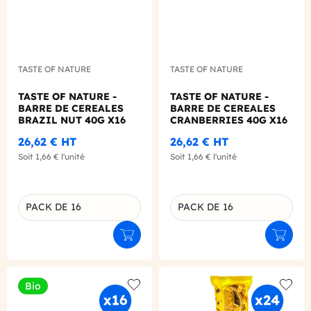
TASTE OF NATURE
TASTE OF NATURE
TASTE OF NATURE -
TASTE OF NATURE -
BARRE DE CEREALES
BARRE DE CEREALES
BRAZIL NUT 40G X16
CRANBERRIES 40G X16
BIO
BIO
26,62 €
HT
26,62 €
HT
Soit
1,66 €
l'unité
Soit
1,66 €
l'unité
PACK DE 16
PACK DE 16
Déclinaison du produit
Déclinaison du produit
Ajouter au panier
Ajouter
Bio
Add to wishlist
Add to