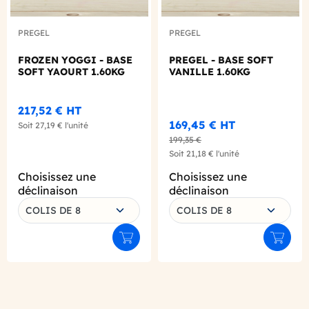
PREGEL
PREGEL
FROZEN YOGGI - BASE
PREGEL - BASE SOFT
SOFT YAOURT 1.60KG
VANILLE 1.60KG
217,52 €
HT
169,45 €
HT
Soit
27,19 €
l'unité
199,35 €
Soit
21,18 €
l'unité
Choisissez une
Choisissez une
déclinaison
déclinaison
COLIS DE 8
COLIS DE 8
Ajouter au panier
Ajouter