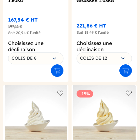
1.60KG
GRASSES 1.08KG
167,54 €
HT
221,86 €
HT
197,11 €
Soit
18,49 €
l'unité
Soit
20,94 €
l'unité
Choisissez une
Choisissez une
déclinaison
déclinaison
COLIS DE 8
COLIS DE 12
Ajouter au panier
Ajouter
-15%
Add to wishlist
Add to