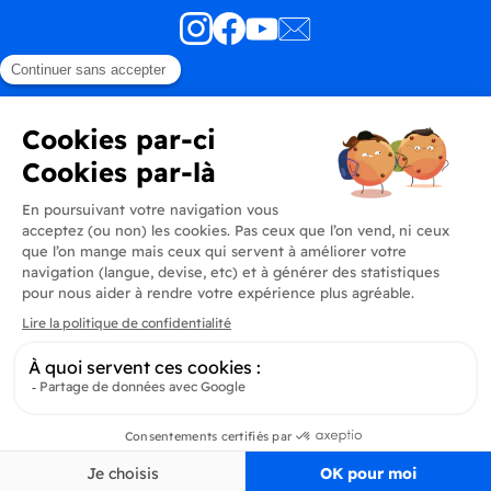
Produits
En savoir plus
Informations
Inscrivez-vous à la newsletter
Inscrivez-vous et soyez au courant de toutes les dernières nouveautés de
Delidrinks
S’ab