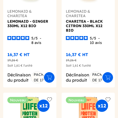
LEMONAID &
LEMONAID &
CHARITEA
CHARITEA
LEMONAID - GINGER
CHARITEA - BLACK
330ML X12 BIO
CITRON 330ML X12
BIO
5
/
5
-
5
/
5
-
8
avis
10
avis
16,37 €
HT
16,37 €
HT
19,26 €
19,26 €
Soit
1,61 €
l'unité
Soit
1,61 €
l'unité
Déclinaison
PACK
Déclinaison
PACK
er au panier
Ajouter au panier
Ajout
du produit
du produit
DE 12
DE 12
Nouveau
Nouveau
o wishlist
Add to wishlist
Add to