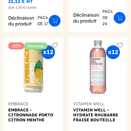
21,12 €
HT
Soit
1,76 €
l'unité
PACK
Déclinaison
Déclinaison
PACK
DE
Ajout
du produit
er au panier
Ajouter au panier
du produit
DE 12
24
-20%
Nouveau
o wishlist
Add to wishlist
Add to
EMBRACE
VITAMIN WELL
EMBRACE -
VITAMIN WELL -
CITRONNADE PORTO
HYDRATE RHUBARBE
CITRON MENTHE
FRAISE BOUTEILLE
CANETTE 330ML X12
PET 500ML X12