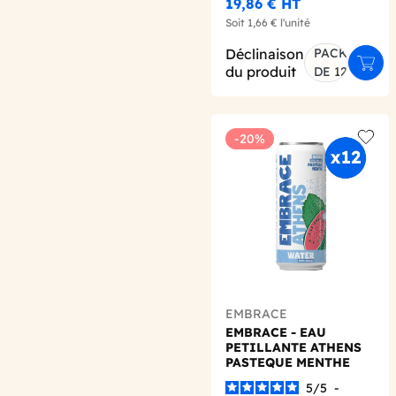
19,86 €
HT
Soit
1,66 €
l'unité
Déclinaison
PACK
Ajout
du produit
DE 12
-20%
Add t
EMBRACE
EMBRACE - EAU
PETILLANTE ATHENS
PASTEQUE MENTHE
CANETTE 330ML X12
5
/
5
-