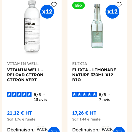
Bio
 wishlist
Add to wishlist
Add to 
VITAMIN WELL
ELIXIA
VITAMIN WELL -
ELIXIA - LIMONADE
RELOAD CITRON
NATURE 330ML X12
CITRON VERT
BIO
BOUTEILLE PET 500ML
X12
5
/
5
-
5
/
5
-
13
avis
7
avis
21,12 €
HT
17,26 €
HT
Soit
1,76 €
l'unité
Soit
1,44 €
l'unité
Déclinaison
PACK
Déclinaison
PACK
er au panier