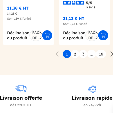
5
/
5
-
3
avis
11,38 €
HT
14,23 €
21,12 €
HT
Soit
1,19 €
l'unité
Soit
1,76 €
l'unité
Déclinaison
PACK
Déclinaison
PACK
er au panier
Ajouter au panier
Ajout
du produit
du produit
DE 12
DE 12
1
2
3
…
16
Précédent
S
Livraison offerte
Livraison rapide
dès 220€ HT
en 24/72h