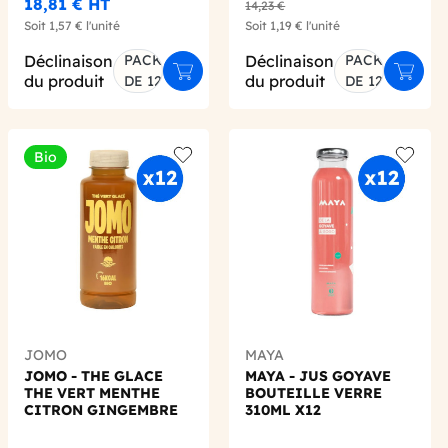
18,81 €
HT
14,23 €
Soit
1,57 €
l'unité
Soit
1,19 €
l'unité
Déclinaison
PACK
Déclinaison
PACK
er au panier
Ajouter au panier
Ajoute
du produit
du produit
DE 12
DE 12
Bio
 wishlist
Add to wishlist
Add to 
JOMO
MAYA
JOMO - THE GLACE
MAYA - JUS GOYAVE
THE VERT MENTHE
BOUTEILLE VERRE
CITRON GINGEMBRE
310ML X12
350ML X12 BIO