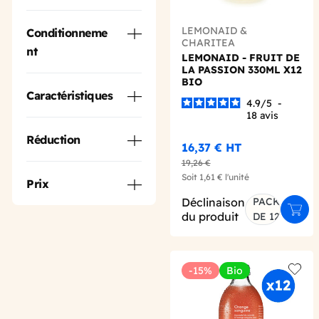
LEMONAID &
Conditionneme
CHARITEA
nt
LEMONAID - FRUIT DE
LA PASSION 330ML X12
BIO
Caractéristiques
4.9
/
5
-
18
avis
Réduction
16,37 €
HT
19,26 €
Soit
1,61 €
l'unité
Prix
Déclinaison
PACK
Ajout
du produit
DE 12
-15%
Bio
Add t