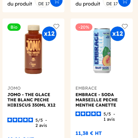
Ajouter au panier
Ajoute
du produit
du produit
DE 12
DE 12
Bio
-20%
 wishlist
Add to wishlist
Add to 
JOMO
EMBRACE
JOMO - THE GLACE
EMBRACE - SODA
THE BLANC PECHE
MARSEILLE PECHE
HIBISCUS 350ML X12
MENTHE CANETTE
BIO
330ML X12
5
/
5
-
1
avis
5
/
5
-
2
avis
11,38 €
HT