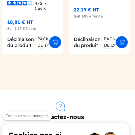
4
/
5
-
1
avis
22,19 €
HT
Soit
1,85 €
l'unité
18,81 €
HT
Soit
1,57 €
l'unité
Déclinaison
PACK
Déclinaison
PACK
er au panier
Ajouter au panier
Ajoute
du produit
du produit
DE 12
DE 12
uivant
Contactez-nous
+33 (0)4 90 91 20 80