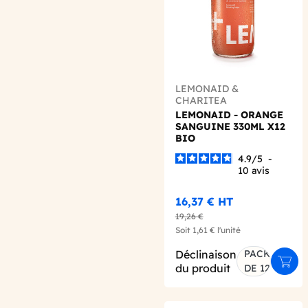
LEMONAID &
CHARITEA
LEMONAID - ORANGE
SANGUINE 330ML X12
BIO
4.9
/
5
-
10
avis
16,37 €
HT
19,26 €
Soit
1,61 €
l'unité
Déclinaison
PACK
Ajout
du produit
DE 12