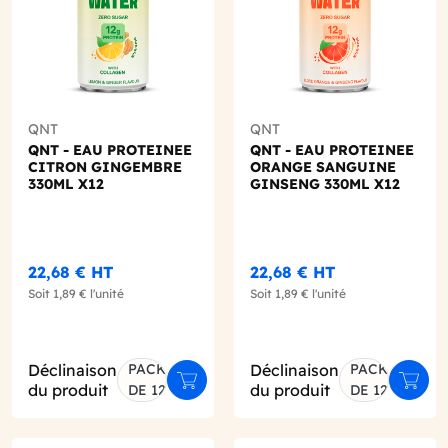
QNT
QNT
QNT - EAU PROTEINEE
QNT - EAU PROTEINEE
CITRON GINGEMBRE
ORANGE SANGUINE
330ML X12
GINSENG 330ML X12
22,68 €
HT
22,68 €
HT
Soit
1,89 €
l'unité
Soit
1,89 €
l'unité
Déclinaison
PACK
Déclinaison
PACK
er au panier
Ajouter au panier
Ajout
du produit
du produit
DE 12
DE 12