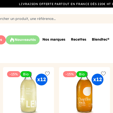
LIVRAISON OFFERTE PARTOUT EN FRANCE DÈS 220€ HT 
Nos marques
Recettes
Blendtec®
s
Nouveautés
-15%
Bio
-15%
Bio
o wishlist
Add to wishlist
Add to