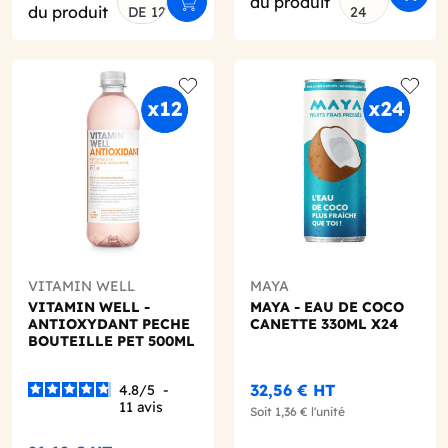
du produit
er au panier
Ajouter au panier
du produit
DE 12
24
o wishlist
Add to wishlist
Add to
VITAMIN WELL
MAYA
VITAMIN WELL -
MAYA - EAU DE COCO
ANTIOXYDANT PECHE
CANETTE 330ML X24
BOUTEILLE PET 500ML
X12
32,56 €
HT
4.8
/
5
-
11
avis
Soit
1,36 €
l'unité