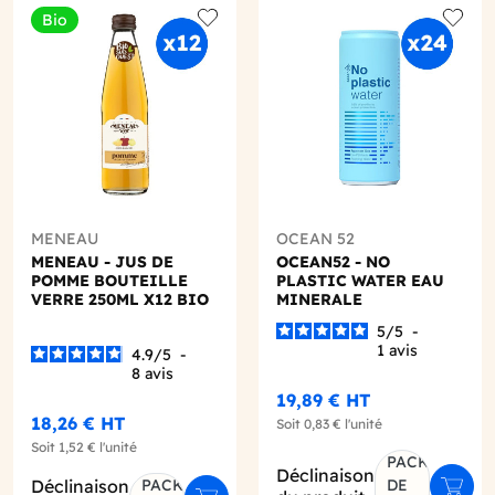
Bio
o wishlist
Add to wishlist
Add to
MENEAU
OCEAN 52
MENEAU - JUS DE
OCEAN52 - NO
POMME BOUTEILLE
PLASTIC WATER EAU
VERRE 250ML X12 BIO
MINERALE
PETILLANTE CANETTE
5
/
5
-
ALU 330ML X24
1
avis
4.9
/
5
-
8
avis
19,89 €
HT
18,26 €
HT
Soit
0,83 €
l'unité
Soit
1,52 €
l'unité
PACK
Déclinaison
Déclinaison
PACK
DE
Ajout