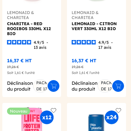
LEMONAID &
LEMONAID &
CHARITEA
CHARITEA
CHARITEA - RED
LEMONAID - CITRON
ROOIBOS 330ML X12
VERT 330ML X12 BIO
BIO
4.9
/
5
-
4.9
/
5
-
13
avis
17
avis
16,37 €
HT
16,37 €
HT
19,26 €
19,26 €
Soit
1,61 €
l'unité
Soit
1,61 €
l'unité
Déclinaison
PACK
Déclinaison
PACK
er au panier
Ajouter au panier
Ajoute
du produit
du produit
DE 12
DE 12
Nouveau
 wishlist
Add to wishlist
Add to 