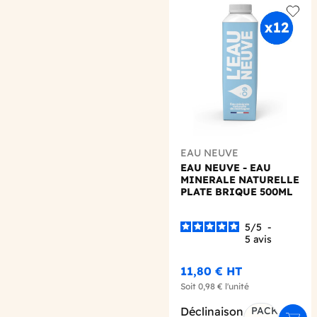
Add t
EAU NEUVE
EAU NEUVE - EAU
MINERALE NATURELLE
PLATE BRIQUE 500ML
X12
5
/
5
-
5
avis
11,80 €
HT
Soit
0,98 €
l'unité
Déclinaison
PACK