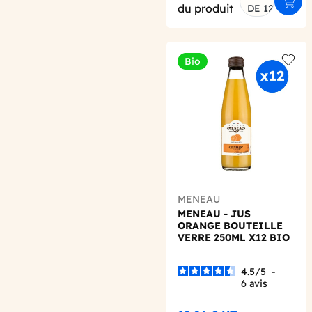
Ajout
du produit
DE 12
Bio
Add t
MENEAU
MENEAU - JUS
ORANGE BOUTEILLE
VERRE 250ML X12 BIO
4.5
/
5
-
6
avis