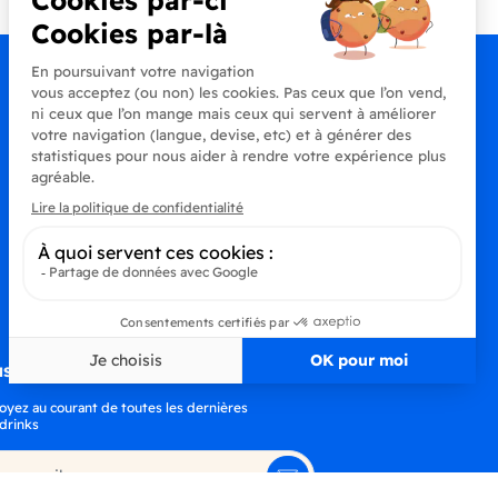
s à la newsletter
oyez au courant de toutes les dernières
drinks
S’abonner