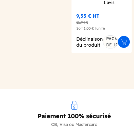
1
avis
9,55 €
HT
11,94 €
Soit
1,00 €
l'unité
Déclinaison
PACK
Ajout
du produit
DE 12
Paiement 100% sécurisé
CB, Visa ou Mastercard