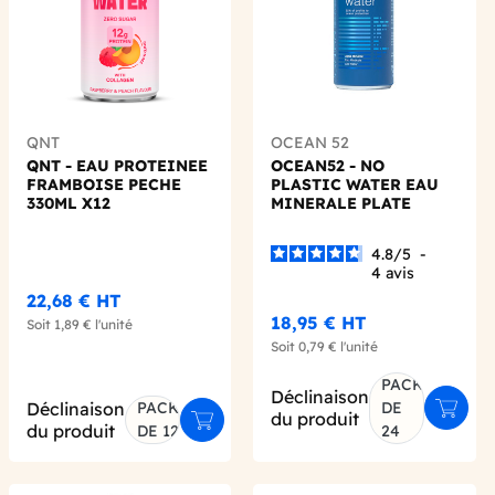
QNT
OCEAN 52
QNT - EAU PROTEINEE
OCEAN52 - NO
FRAMBOISE PECHE
PLASTIC WATER EAU
330ML X12
MINERALE PLATE
CANETTE ALU 330ML
X24
4.8
/
5
-
4
avis
22,68 €
HT
18,95 €
HT
Soit
1,89 €
l'unité
Soit
0,79 €
l'unité
PACK
Déclinaison
Déclinaison
PACK
DE
Ajoute
du produit
er au panier
Ajouter au panier
du produit
DE 12
24