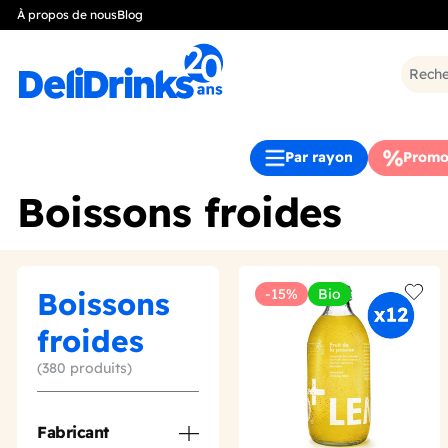
À propos de nous
Blog
Par rayon
Promo
Boissons froides
Boissons
-15%
Bio
Add t
froides
(380 produits)
Fabricant