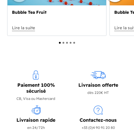
Bubble Tea Fruit
Bubble Te
Paiement 100%
Livraison offerte
sécurisé
dès 220€ HT
CB, Visa ou Mastercard
Livraison rapide
Contactez-nous
en 24/72h
+33 (0)4 90 91 20 80